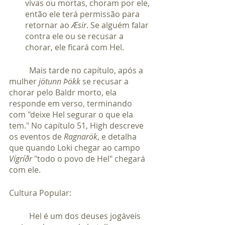
vivas ou mortas, choram por ele, 
então ele terá permissão para 
retornar ao 
Æsir
. Se alguém falar 
contra ele ou se recusar a 
chorar, ele ficará com Hel.
	Mais tarde no capítulo, após a 
mulher 
jötunn Þökk
 se recusar a 
chorar pelo Baldr morto, ela 
responde em verso, terminando 
com "deixe Hel segurar o que ela 
tem." No capítulo 51, High descreve 
os eventos de 
Ragnarök
, e detalha 
que quando Loki chegar ao campo 
Vígríðr
 "todo o povo de Hel" chegará 
com ele.
Cultura Popular:
	Hel é um dos deuses jogáveis ​​