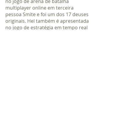
no jogo de arena de batalha 
multiplayer online em terceira 
pessoa Smite e foi um dos 17 deuses 
originais. Hel também é apresentada 
no jogo de estratégia em tempo real 
Age of Mythology da Ensemble 
Studios em 2002, onde ela é um dos 
12 deuses nórdicos que os 
jogadores podem escolher para 
adorar. Ela também é a principal vilã 
em Thor: Ragnarok, o terceiro filme 
da trilogia Thor do Universo 
Cinematográfico da Marvel (MCU). 
Ela também aparece como a chefe 
final no RPG de ação da Konami de 
2003, Boktai: O Sol está em Suas 
Mãos para o Game Boy Advance.