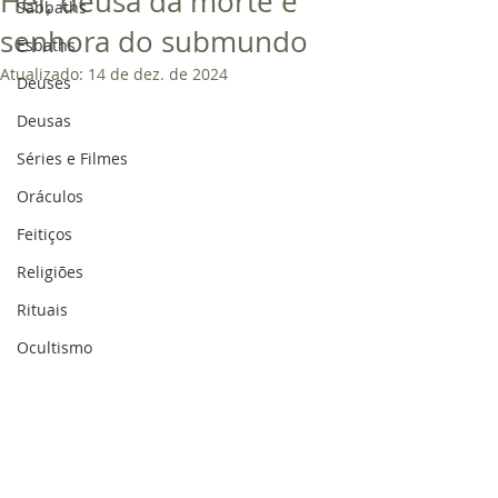
Hel, deusa da morte e
Sabbaths
senhora do submundo
Esbaths
Atualizado:
14 de dez. de 2024
Deuses
Deusas
Séries e Filmes
Oráculos
Feitiços
Religiões
Rituais
Ocultismo