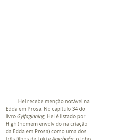
	Hel recebe menção notável na 
Edda em Prosa. No capítulo 34 do 
livro 
Gylfaginning
, Hel é listado por 
High (homem envolvido na criação 
da Edda em Prosa) como uma dos 
três filhos de Loki e 
Angrboða
; o lobo 