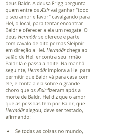
deus Baldr. A deusa Frigg pergunta 
quem entre os 
Æsir
 vai ganhar "todo 
o seu amor e favor" cavalgando para 
Hel, o local, para tentar encontrar 
Baldr e oferecer a ela um resgate. O 
deus 
Hermóðr
 se oferece e parte 
com cavalo de oito pernas Sleipnir 
em direção a Hel. 
Hermóðr
 chega ao 
salão de Hel, encontra seu irmão 
Baldr lá e passa a noite. Na manhã 
seguinte, 
Hermóðr
 implora a Hel para 
permitir que Baldr vá para casa com 
ele, e conta a ela sobre o grande 
choro que os 
Æsir
 fizeram após a 
morte de Baldr. Hel diz que o amor 
que as pessoas têm por Baldr, que 
Hermóðr
 alegou, deve ser testado, 
afirmando:
Se todas as coisas no mundo, 