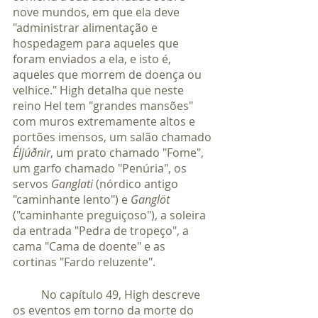
nove mundos, em que ela deve 
"administrar alimentação e 
hospedagem para aqueles que 
foram enviados a ela, e isto é, 
aqueles que morrem de doença ou 
velhice." High detalha que neste 
reino Hel tem "grandes mansões" 
com muros extremamente altos e 
portões imensos, um salão chamado 
Éljúðnir
, um prato chamado "Fome", 
um garfo chamado "Penúria", os 
servos 
Ganglati
 (nórdico antigo 
"caminhante lento") e 
Ganglöt
("caminhante preguiçoso"), a soleira 
da entrada "Pedra de tropeço", a 
cama "Cama de doente" e as 
cortinas "Fardo reluzente".
	No capítulo 49, High descreve 
os eventos em torno da morte do 