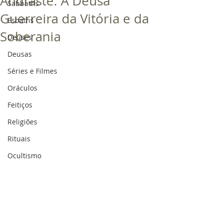
Andraste: A Deusa
Sabbaths
Guerreira da Vitória e da
Esbaths
Soberania
Deuses
Deusas
Séries e Filmes
Oráculos
Feitiços
Religiões
Rituais
Ocultismo