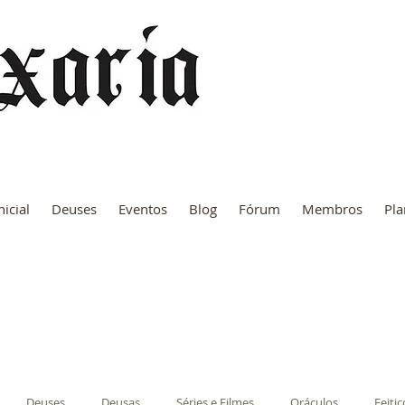
nicial
Deuses
Eventos
Blog
Fórum
Membros
Pla
Deuses
Deusas
Séries e Filmes
Oráculos
Feitiç