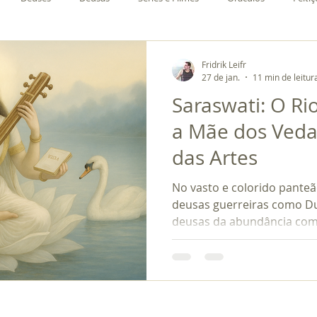
Fridrik Leifr
27 de jan.
11 min de leitur
Saraswati: O Ri
a Mãe dos Veda
das Artes
No vasto e colorido pante
deusas guerreiras como D
deusas da abundância co
moedas de ouro, existe um
pela sua simplicidade auste
Saraswati.