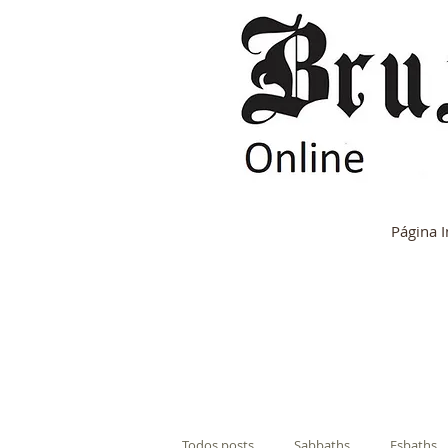
Página I
Todos posts
Sabbaths
Esbaths