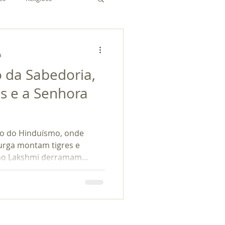
a
o da Sabedoria,
s e a Senhora
ão do Hinduísmo, onde
urga montam tigres e
mo Lakshmi derramam
a figura que se destaca
ra e poder silencioso: