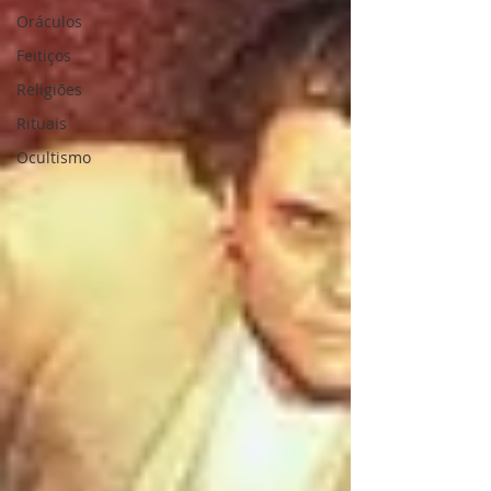
Oráculos
Feitiços
Religiões
Rituais
Ocultismo